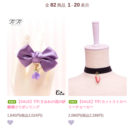
82
1
20
全
商品
-
表示
【SALE】TiTi すみれの花の砂
【SALE】TiTi カットストロベ
糖漬けリボンリング
リーチョーカー
1,840円(税込2,024円)
2,080円(税込2,288円)