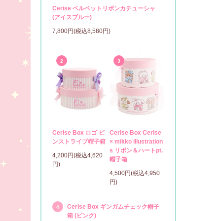
Cerise ベルベットリボンカチューシャ
(アイスブルー)
7,800円(税込8,580円)
2
3
Cerise Box ロゴ ピ
Cerise Box Cerise
ンストライプ帽子箱
× mikko illustration
s リボン＆ハートpt.
4,200円(税込4,620
帽子箱
円)
4,500円(税込4,950
円)
Cerise Box ギンガムチェック帽子
4
箱 (ピンク)