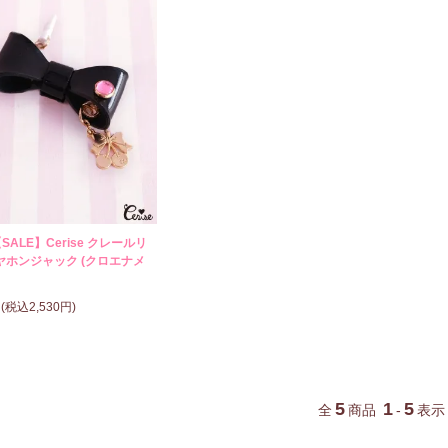
SALE】Cerise クレールリ
ヤホンジャック (クロエナメ
円(税込2,530円)
5
1
5
全
商品
-
表示