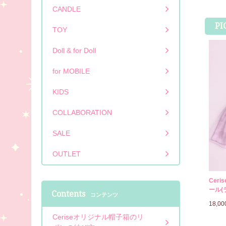
CANDLE
PI
TOY
Doll & for Doll
for MOBILE
KIDS
COLLABORATION
SALE
OUTLET
Cer
ール(
Contents
コンテンツ
18,0
Ceriseオリジナル帽子箱のリ