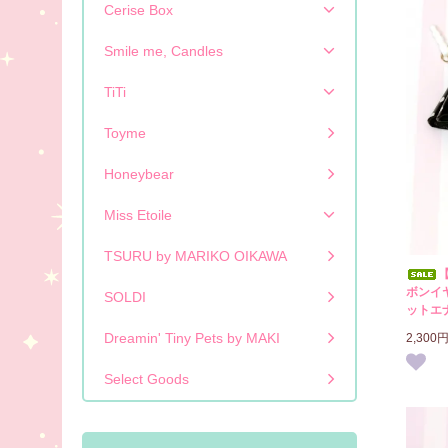
Cerise Box
Smile me, Candles
TiTi
Toyme
Honeybear
Miss Etoile
TSURU by MARIKO OIKAWA
【
ボンイ
SOLDI
ットエ
Dreamin' Tiny Pets by MAKI
2,300
Select Goods