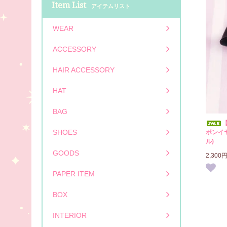
Item List
アイテムリスト
WEAR
ACCESSORY
HAIR ACCESSORY
HAT
BAG
【
SHOES
ボンイ
ル)
GOODS
2,300
PAPER ITEM
BOX
INTERIOR