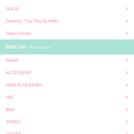
SOLDI
Dreamin' Tiny Pets by MAKI
Select Goods
Item List
アイテムリスト
WEAR
ACCESSORY
HAIR ACCESSORY
HAT
BAG
SHOES
GOODS