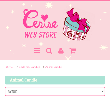
ホーム
>
Smile me, Candles
>
Animal Candle
Animal Candle