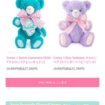
Cerise × Sanrio characters FANC
Cerise × Risa Tanikawa マカロン
Yマカロンベア [ハンギョドン]
ベア (ラベンダー × ベビーピンク)
24,800円(税込27,280円)
19,800円(税込21,780円)
View More もっと見る