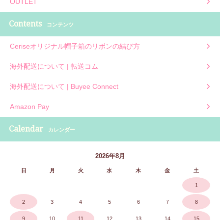
OUTLET
Contents
コンテンツ
Ceriseオリジナル帽子箱のリボンの結び方
海外配送について | 転送コム
海外配送について | Buyee Connect
Amazon Pay
Calendar
カレンダー
2026年8月
日
月
火
水
木
金
土
1
2
3
4
5
6
7
8
9
10
11
12
13
14
15