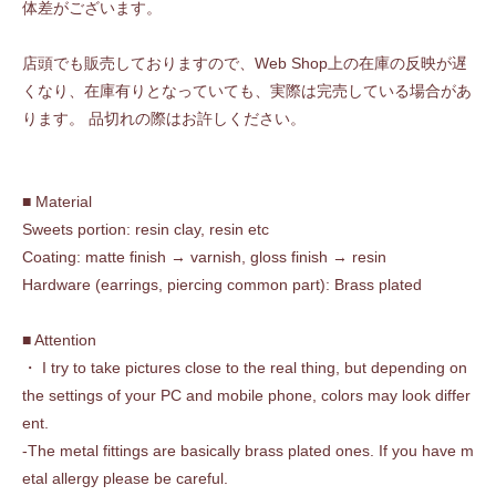
体差がございます。
店頭でも販売しておりますので、Web Shop上の在庫の反映が遅
くなり、在庫有りとなっていても、実際は完売している場合があ
ります。 品切れの際はお許しください。
■ Material
Sweets portion: resin clay, resin etc
Coating: matte finish → varnish, gloss finish → resin
Hardware (earrings, piercing common part): Brass plated
■ Attention
・ I try to take pictures close to the real thing, but depending on
the settings of your PC and mobile phone, colors may look differ
ent.
-The metal fittings are basically brass plated ones. If you have m
etal allergy please be careful.