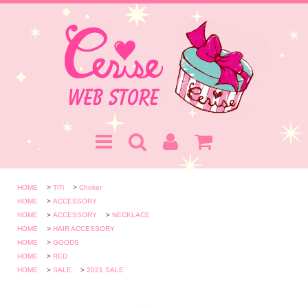
HOME
>
TiTi
>
Choker
HOME
>
ACCESSORY
HOME
>
ACCESSORY
>
NECKLACE
HOME
>
HAIR ACCESSORY
HOME
>
GOODS
HOME
>
RED
HOME
>
SALE
>
2021 SALE