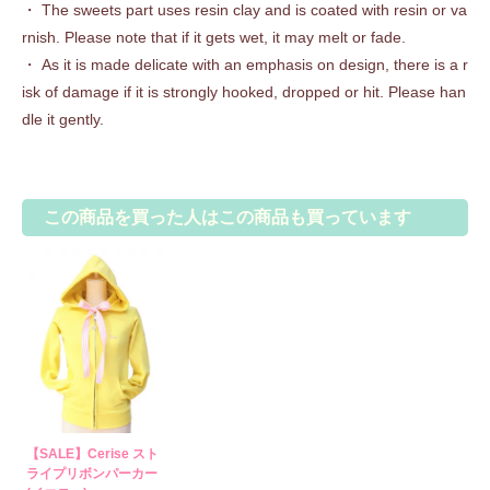
・ The sweets part uses resin clay and is coated with resin or va
rnish. Please note that if it gets wet, it may melt or fade.
・ As it is made delicate with an emphasis on design, there is a r
isk of damage if it is strongly hooked, dropped or hit. Please han
dle it gently.
この商品を買った人はこの商品も買っています
【SALE】Cerise スト
ライプリボンパーカー