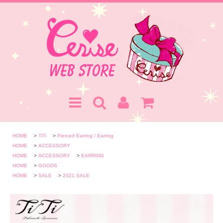
HOME
>
TiTi
>
Pierced Earring / Earring
HOME
>
ACCESSORY
HOME
>
ACCESSORY
>
EARRING
HOME
>
GOODS
HOME
>
SALE
>
2021 SALE