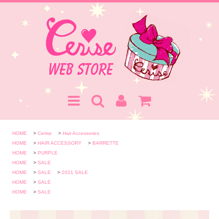
HOME
>
Cerise
>
Hair Accessories
HOME
>
HAIR ACCESSORY
>
BARRETTE
HOME
>
PURPLE
HOME
>
SALE
HOME
>
SALE
>
2021 SALE
HOME
>
SALE
HOME
>
SALE