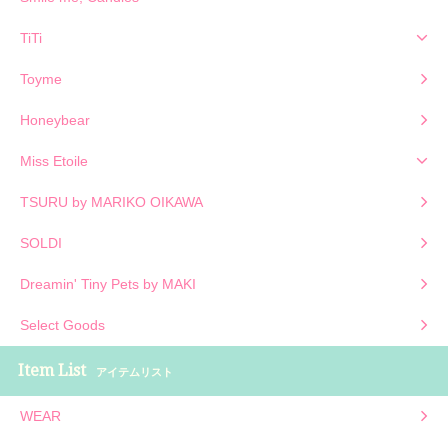
TiTi
Toyme
Honeybear
Miss Etoile
TSURU by MARIKO OIKAWA
SOLDI
Dreamin' Tiny Pets by MAKI
Select Goods
Item List
アイテムリスト
WEAR