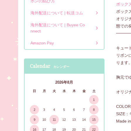
ボンの結び方
ボック
ボック
海外配送について | 転送コム
オリジ
海外配送について | Buyee Co
態での
nnect
━━━
Amazon Pay
キュー
リボン
ります
Calendar
カレンダー
胸元で
2026年8月
日
月
火
水
木
金
土
オリジ
1
COLO
2
3
4
5
6
7
8
SIZE：
9
10
11
12
13
14
15
Made i
16
17
18
19
20
21
22