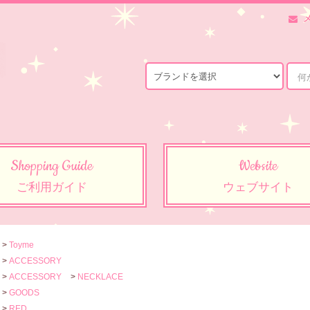
Shopping Guide
Website
ご利用ガイド
ウェブサイト
>
Toyme
>
ACCESSORY
>
ACCESSORY
>
NECKLACE
>
GOODS
>
RED