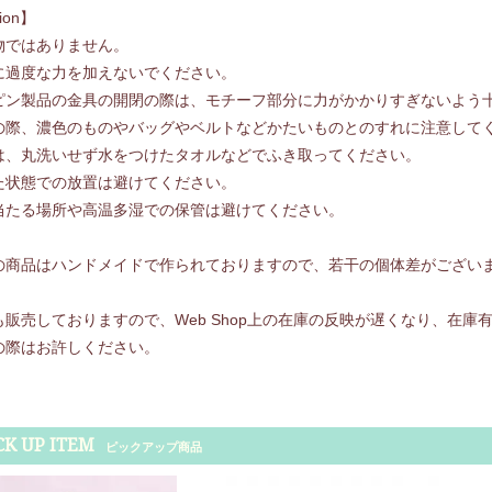
tion】
物ではありません。
に過度な力を加えないでください。
ピン製品の金具の開閉の際は、モチーフ部分に力がかかりすぎないよう
の際、濃色のものやバッグやベルトなどかたいものとのすれに注意して
は、丸洗いせず水をつけたタオルなどでふき取ってください。
た状態での放置は避けてください。
当たる場所や高温多湿での保管は避けてください。
の商品はハンドメイドで作られておりますので、若干の個体差がござい
も販売しておりますので、Web Shop上の在庫の反映が遅くなり、在
の際はお許しください。
CK UP ITEM
ピックアップ商品