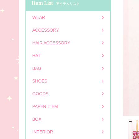
Item List
アイテムリスト
WEAR
ACCESSORY
HAIR ACCESSORY
HAT
BAG
SHOES
GOODS
PAPER ITEM
BOX
INTERIOR