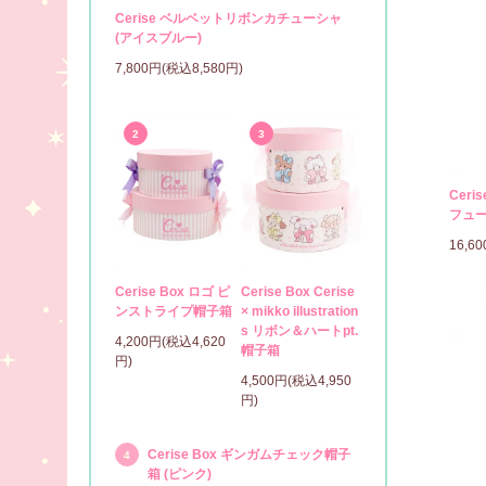
Cerise ベルベットリボンカチューシャ
(アイスブルー)
7,800円(税込8,580円)
2
3
Ceri
フュー
16,6
Cerise Box ロゴ ピ
Cerise Box Cerise
ンストライプ帽子箱
× mikko illustration
s リボン＆ハートpt.
4,200円(税込4,620
帽子箱
円)
4,500円(税込4,950
円)
Cerise Box ギンガムチェック帽子
4
箱 (ピンク)