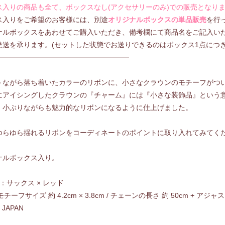
ス入りの商品も全て、ボックスなし(アクセサリーのみ)での販売となり
ス入りをご希望のお客様には、別途
オリジナルボックスの単品販売
を行
ナルボックスをあわせてご購入いただき、備考欄にて商品名をご記入い
発送を承ります。(セットした状態でお送りできるのはボックス1点につき
━━━━━━━━━━━━━━━━━━━
トながら落ち着いたカラーのリボンに、小さなクラウンのモチーフがつ
にアイシングしたクラウンの『チャーム』には『小さな装飾品』という
。小ぶりながらも魅力的なリボンになるように仕上げました。
ゆらゆら揺れるリボンをコーディネートのポイントに取り入れてみてく
ナルボックス入り。
R：サックス × レッド
モチーフサイズ 約 4.2cm × 3.8cm / チェーンの長さ 約 50cm + アジャス
n JAPAN