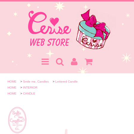
HOME
>
Smile me, Candles
>
Lettered Candle
HOME
>
INTERIOR
HOME
>
CANDLE