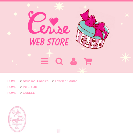
HOME
>
Smile me, Candles
>
Lettered Candle
HOME
>
INTERIOR
HOME
>
CANDLE