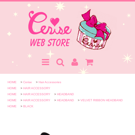
HOME
>
Cerise
>
Hair Accessories
HOME
>
HAIR ACCESSORY
HOME
>
HAIR ACCESSORY
>
HEADBAND
HOME
>
HAIR ACCESSORY
>
HEADBAND
>
VELVET RIBBON HEADBAND
HOME
>
BLACK