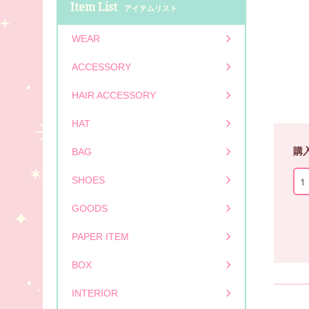
Item List
アイテムリスト
WEAR
ACCESSORY
HAIR ACCESSORY
HAT
購
BAG
SHOES
GOODS
PAPER ITEM
BOX
INTERIOR