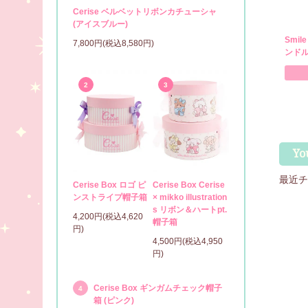
Cerise ベルベットリボンカチューシャ
(アイスブルー)
Smil
7,800円(税込8,580円)
ンドル
2
3
Yo
最近チ
Cerise Box ロゴ ピ
Cerise Box Cerise
ンストライプ帽子箱
× mikko illustration
s リボン＆ハートpt.
4,200円(税込4,620
帽子箱
円)
4,500円(税込4,950
円)
Cerise Box ギンガムチェック帽子
4
箱 (ピンク)