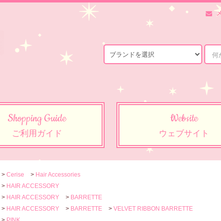
Shopping Guide
Website
ご利用ガイド
ウェブサイト
>
Cerise
>
Hair Accessories
>
HAIR ACCESSORY
>
HAIR ACCESSORY
>
BARRETTE
>
HAIR ACCESSORY
>
BARRETTE
>
VELVET RIBBON BARRETTE
>
PINK