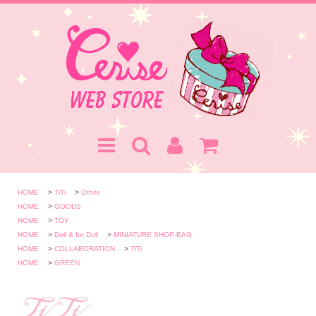
HOME
>
TiTi
>
Other
HOME
>
GOODS
HOME
>
TOY
HOME
>
Doll & for Doll
>
MINIATURE SHOP-BAG
HOME
>
COLLABORATION
>
TiTi
HOME
>
GREEN