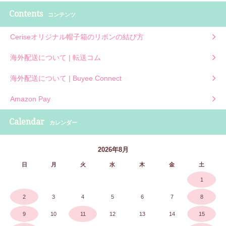
Contents
コンテンツ
Ceriseオリジナル帽子箱のリボンの結び方
海外配送について | 転送コム
海外配送について | Buyee Connect
Amazon Pay
Calendar
カレンダー
2026年8月
日
月
火
水
木
金
土
1
2
3
4
5
6
7
8
9
10
11
12
13
14
15