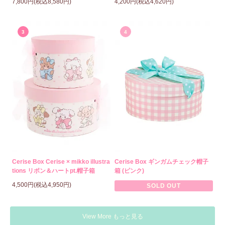
7,800円(税込8,580円)
4,200円(税込4,620円)
3
4
Cerise Box Cerise × mikko illustra
Cerise Box ギンガムチェック帽子
tions リボン＆ハートpt.帽子箱
箱 (ピンク)
4,500円(税込4,950円)
SOLD OUT
View More もっと見る