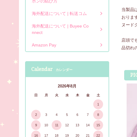
ボンの結び方
当製品
海外配送について | 転送コム
おりま
ヌード
海外配送について | Buyee Co
nnect
店頭で
Amazon Pay
品切れ
Calendar
カレンダー
PI
2026年8月
日
月
火
水
木
金
土
1
2
3
4
5
6
7
8
9
10
11
12
13
14
15
16
17
18
19
20
21
22