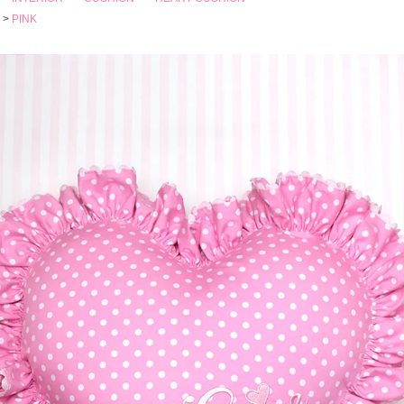
>
PINK