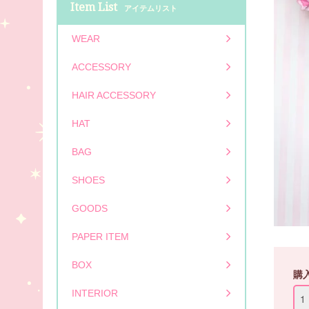
Item List
アイテムリスト
WEAR
ACCESSORY
HAIR ACCESSORY
HAT
BAG
SHOES
GOODS
PAPER ITEM
BOX
購
INTERIOR