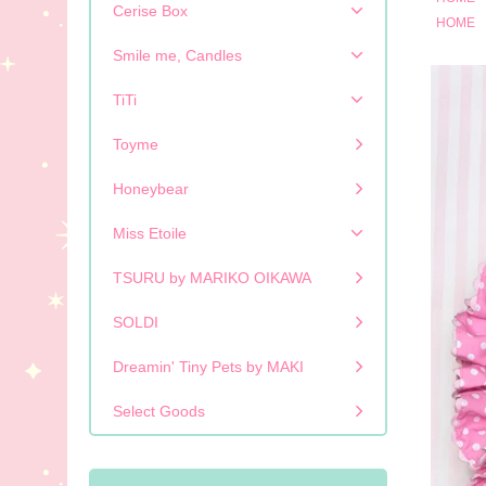
Cerise Box
HOME
Smile me, Candles
TiTi
Toyme
Honeybear
Miss Etoile
TSURU by MARIKO OIKAWA
SOLDI
Dreamin' Tiny Pets by MAKI
Select Goods