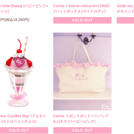
se bebe Bunny (ベビーピンク×
Cerise × Sanrio characters FANC
Smile m
シャ)
Yハットボックス [マイメロディ]
キキャン
00円(税込18,260円)
SOLD OUT
e me, Candles Bigパフェキャ
Cerise リボンリボントートバッグ
 (ストロベリーチョコ)
(L) (キナリ×ベビーピンク)
SOLD OUT
SOLD OUT