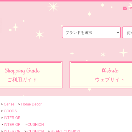
Shopping Guide
Website
ご利用ガイド
ウェブサイト
>
Cerise
>
Home Decor
>
GOODS
>
INTERIOR
>
INTERIOR
>
CUSHION
>
INTERIOR
>
CUSHION
>
HEART CUSHION