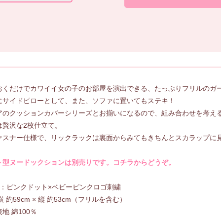
おくだけでカワイイ女の子のお部屋を演出できる、たっぷりフリルのガ
にサイドピローとして、また、ソファに置いてもステキ！
アのクッションカバーシリーズとお揃いになるので、組み合わせを考え
は贅沢な2枚仕立て。
ァスナー仕様で、リックラックは裏面からみてもきちんとスカラップに
ト型ヌードックションは別売りです。コチラからどうぞ。
OR：ピンクドット×ベビーピンクロゴ刺繍
：横 約59cm × 縦 約53cm（フリルを含む）
地 綿100％