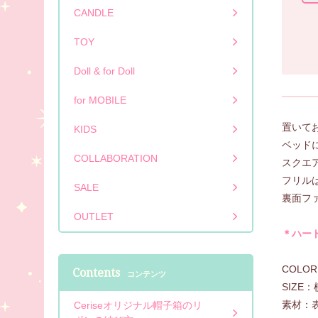
CANDLE
TOY
Doll & for Doll
for MOBILE
置いて
KIDS
ベッド
COLLABORATION
スクエ
フリル
SALE
裏面フ
OUTLET
＊ハー
COL
Contents
コンテンツ
SIZE
素材：表
Ceriseオリジナル帽子箱のリ