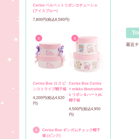
Cerise ベルベットリボンカチューシャ
(アイスブルー)
7,800円(税込8,580円)
Yo
2
3
最近チ
Cerise Box ロゴ ピ
Cerise Box Cerise
ンストライプ帽子箱
× mikko illustration
s リボン＆ハートpt.
4,200円(税込4,620
帽子箱
円)
4,500円(税込4,950
円)
Cerise Box ギンガムチェック帽子
4
箱 (ピンク)