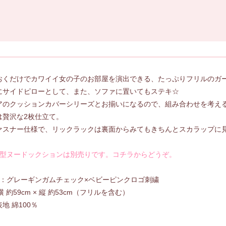
おくだけでカワイイ女の子のお部屋を演出できる、たっぷりフリルのガ
にサイドピローとして、また、ソファに置いてもステキ☆
アのクッションカバーシリーズとお揃いになるので、組み合わせを考え
は贅沢な2枚仕立て。
ァスナー仕様で、リックラックは裏面からみてもきちんとスカラップに
ト型ヌードックションは別売りです。コチラからどうぞ。
OR：グレーギンガムチェック×ベビーピンクロゴ刺繍
：横 約59cm × 縦 約53cm（フリルを含む）
地 綿100％