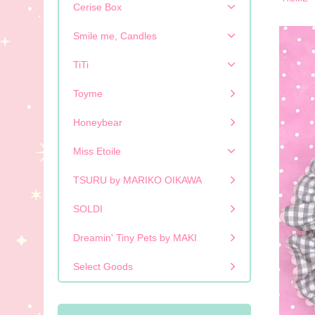
Cerise Box
Smile me, Candles
TiTi
Toyme
Honeybear
Miss Etoile
TSURU by MARIKO OIKAWA
SOLDI
Dreamin' Tiny Pets by MAKI
Select Goods