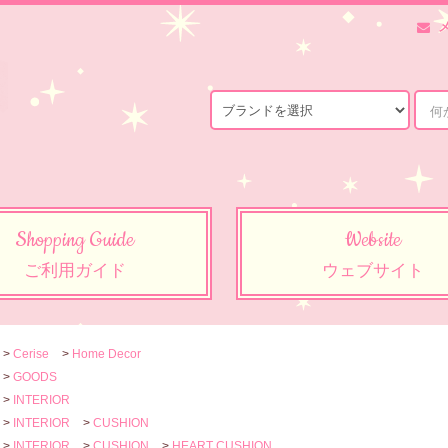
Shopping Guide
Website
ご利用ガイド
ウェブサイト
>
Cerise
>
Home Decor
>
GOODS
>
INTERIOR
>
INTERIOR
>
CUSHION
>
INTERIOR
>
CUSHION
>
HEART CUSHION