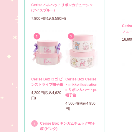
Cerise ベルベットリボンカチューシャ
(アイスブルー)
7,800円(税込8,580円)
Ceri
フュー
2
3
16,6
Cerise Box ロゴ ピ
Cerise Box Cerise
ンストライプ帽子箱
× mikko illustration
s リボン＆ハートpt.
4,200円(税込4,620
帽子箱
円)
4,500円(税込4,950
円)
Cerise Box ギンガムチェック帽子
4
箱 (ピンク)