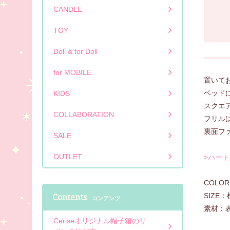
CANDLE
TOY
Doll & for Doll
for MOBILE
置いて
ベッド
KIDS
スクエ
COLLABORATION
フリル
裏面フ
SALE
OUTLET
>ハー
COL
SIZE
Contents
コンテンツ
素材：表
Ceriseオリジナル帽子箱のリ