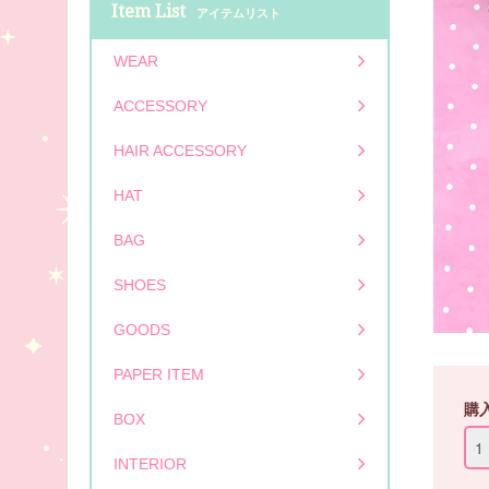
Item List
アイテムリスト
WEAR
ACCESSORY
HAIR ACCESSORY
HAT
BAG
SHOES
GOODS
PAPER ITEM
購
BOX
INTERIOR