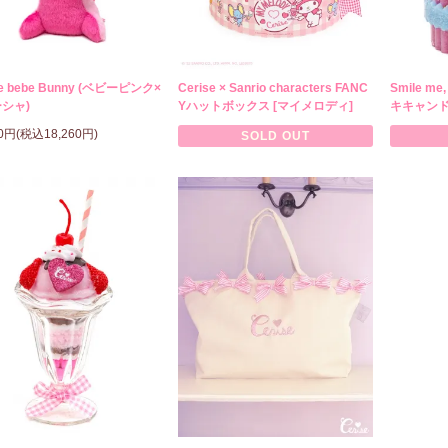
se bebe Bunny (ベビーピンク×
Cerise × Sanrio characters FANC
Smile m
シャ)
Yハットボックス [マイメロディ]
キキャン
00円(税込18,260円)
SOLD OUT