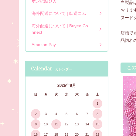
ボンの結び方
当製品
おりま
海外配送について | 転送コム
ヌード
海外配送について | Buyee Co
nnect
店頭で
品切れ
Amazon Pay
こ
Calendar
カレンダー
2026年8月
日
月
火
水
木
金
土
1
2
3
4
5
6
7
8
9
10
11
12
13
14
15
16
17
18
19
20
21
22