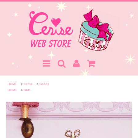
HOME
>
Cerise
>
Goods
HOME
>
BAG