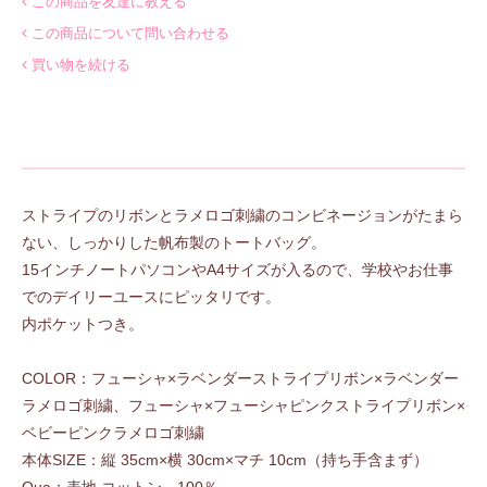
この商品を友達に教える
この商品について問い合わせる
買い物を続ける
ストライプのリボンとラメロゴ刺繍のコンビネージョンがたまら
ない、しっかりした帆布製のトートバッグ。
15インチノートパソコンやA4サイズが入るので、学校やお仕事
でのデイリーユースにピッタリです。
内ポケットつき。
COLOR：フューシャ×ラベンダーストライプリボン×ラベンダー
ラメロゴ刺繍、フューシャ×フューシャピンクストライプリボン×
ベビーピンクラメロゴ刺繍
本体SIZE：縦 35cm×横 30cm×マチ 10cm（持ち手含まず）
Qua：表地 コットン 100％